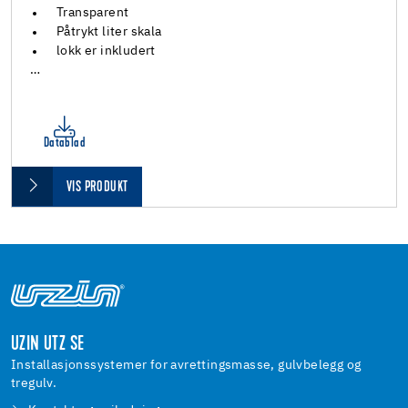
Transparent
Påtrykt liter skala
lokk er inkludert
…
Datablad
VIS PRODUKT
UZIN UTZ SE
Installasjonssystemer for avrettingsmasse, gulvbelegg og
tregulv.