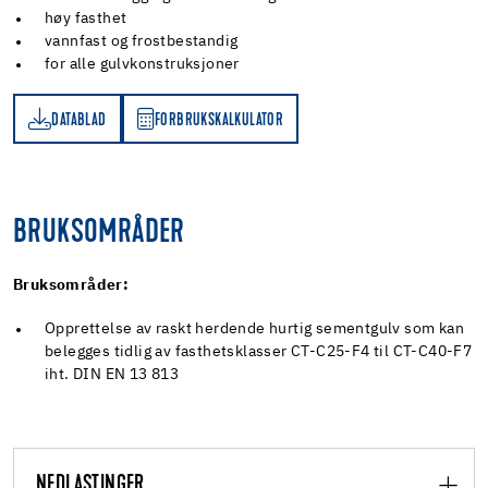
høy fasthet
vannfast og frostbestandig
for alle gulvkonstruksjoner
DATABLAD
FORBRUKSKALKULATOR
AD
RBRUKSKALKULATOR
BRUKSOMRÅDER
Bruksområder:
Opprettelse av raskt herdende hurtig sementgulv som kan
belegges tidlig av fasthetsklasser CT-C25-F4 til CT-C40-F7
iht. DIN EN 13 813
NEDLASTINGER