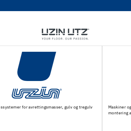
Maskiner og spesialverktøy for forberedelse av underlag og
montering av gulvbelegg