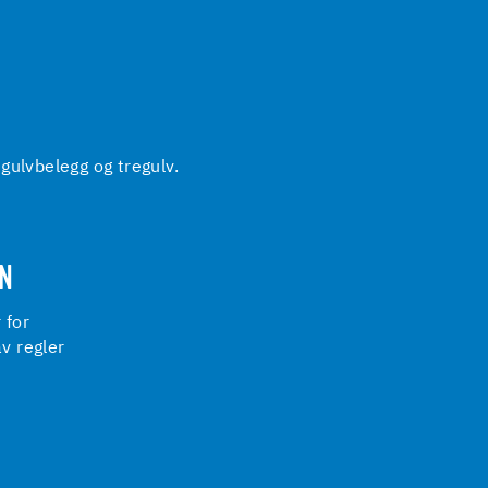
gulvbelegg og tregulv.
ON
 for
av regler