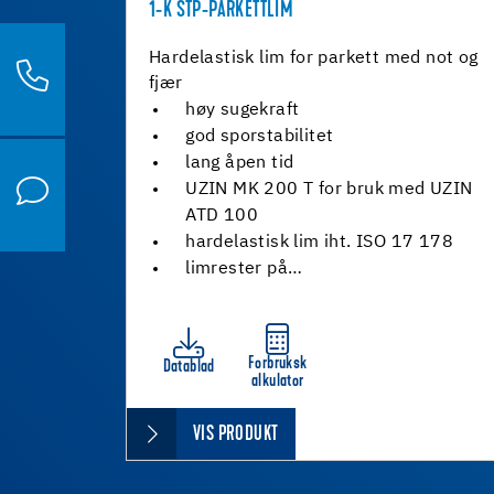
1-K STP-PARKETTLIM
Hardelastisk lim for parkett med not og
fjær
høy sugekraft
god sporstabilitet
lang åpen tid
UZIN MK 200 T for bruk med UZIN
ATD 100
hardelastisk lim iht. ISO 17 178
limrester på…
Forbruksk
Datablad
alkulator
VIS PRODUKT