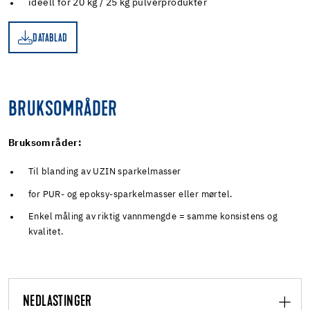
ideell for 20 kg / 25 kg pulverprodukter
DATABLAD
AD
BRUKSOMRÅDER
Bruksområder:
Til blanding av UZIN sparkelmasser
for PUR- og epoksy-sparkelmasser eller mørtel.
Enkel måling av riktig vannmengde = samme konsistens og
kvalitet.
NEDLASTINGER