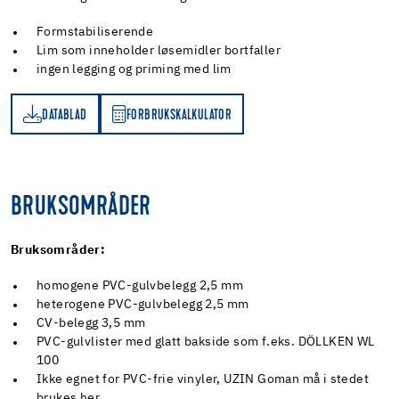
Formstabiliserende
Lim som inneholder løsemidler bortfaller
ingen legging og priming med lim
DATABLAD
FORBRUKSKALKULATOR
AD
RBRUKSKALKULATOR
BRUKSOMRÅDER
Bruksområder:
homogene PVC-gulvbelegg 2,5 mm
heterogene PVC-gulvbelegg 2,5 mm
CV-belegg 3,5 mm
PVC-gulvlister med glatt bakside som f.eks. DÖLLKEN WL
100
Ikke egnet for PVC-frie vinyler, UZIN Goman må i stedet
brukes her