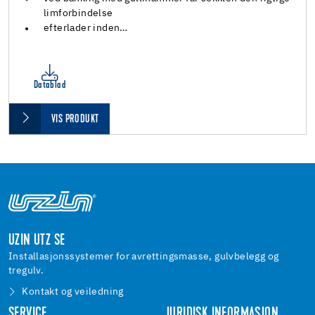
limforbindelse
efterlader inden…
Datablad
VIS PRODUKT
UZIN UTZ SE
Installasjonssystemer for avrettingsmasse, gulvbelegg og
tregulv.
Kontakt og veiledning
SERVICE
JURIDISK INFORMASJON