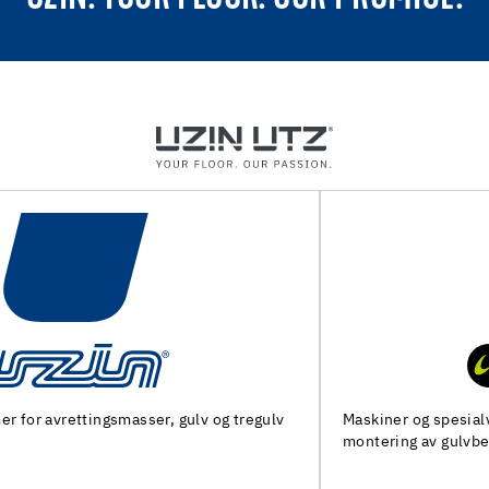
Maskiner og spesialverktøy for forberedelse av underlag og
montering av gulvbelegg