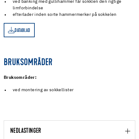
ved banking med gullihammer får sokklen den rigtige
limforbindelse
efterlader inden sorte hammermerker på sokkelen
DATABLAD
AD
BRUKSOMRÅDER
Bruksområder:
ved montering av sokkellister
NEDLASTINGER