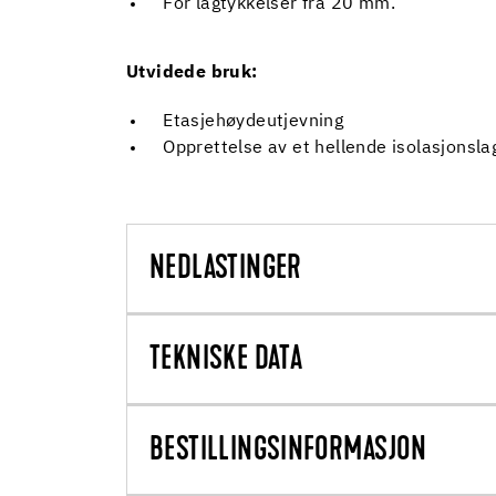
For lagtykkelser fra 20 mm.
Utvidede bruk:
Etasjehøydeutjevning
Opprettelse av et hellende isolasjonslag
NEDLASTINGER
TEKNISKE DATA
BESTILLINGSINFORMASJON