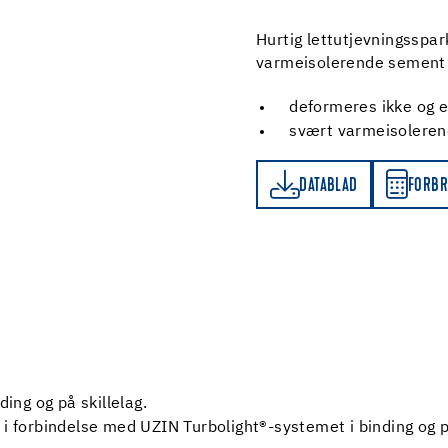
Hurtig lettutjevningsspark
varmeisolerende sement 
deformeres ikke og e
svært varmeisolere
DATABLAD
FORBRUKSKALKULATOR
DATABLAD
FORBR
ding og på skillelag.
 i forbindelse med UZIN Turbolight®-systemet i binding og på