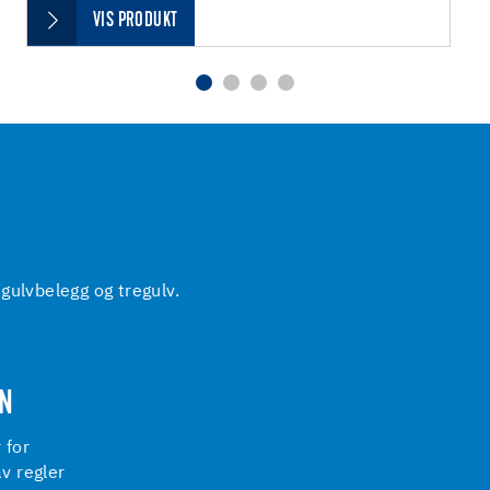
VIS PRODUKT
gulvbelegg og tregulv.
ON
 for
av regler