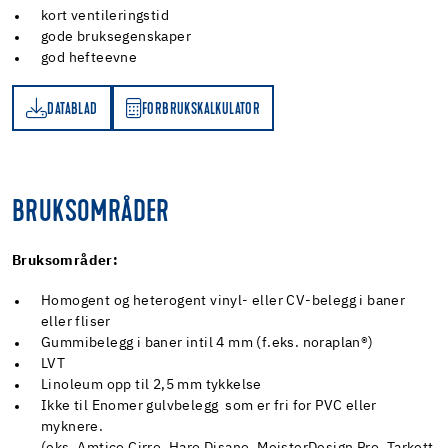
kort ventileringstid
gode bruksegenskaper
god hefteevne
DATABLAD
FORBRUKSKALKULATOR
AD
RBRUKSKALKULATOR
BRUKSOMRÅDER
Bruksområder:
Homogent og heterogent vinyl- eller CV-belegg i baner
eller fliser
Gummibelegg i baner intil 4 mm (f.eks. noraplan®)
LVT
Linoleum opp til 2,5 mm tykkelse
Ikke til Enomer gulvbelegg som er fri for PVC eller
myknere.
(eks. Amtico Cirro, Haro Disano, MeisterDesign Pro, Tarkett