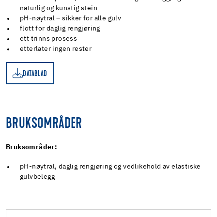
naturlig og kunstig stein
pH-nøytral – sikker for alle gulv
flott for daglig rengjøring
ett trinns prosess
etterlater ingen rester
DATABLAD
AD
BRUKSOMRÅDER
Bruksområder:
pH-nøytral, daglig rengjøring og vedlikehold av elastiske
gulvbelegg