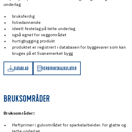
underlag
bruksferdig
foliedannende
ideelt festelag på tette underlag
også egnet for veggområdet
hurtigbygging produkt
produktet er registrert i databasen for byggevarer som kan
bruges på et Svanemerket bygg
DATABLAD
FORBRUKSKALKULATOR
AD
RBRUKSKALKULATOR
BRUKSOMRÅDER
Bruksområder:
Heftprimer i gulvområdet for sparkelarbeider. for glatte og
tette underlag.