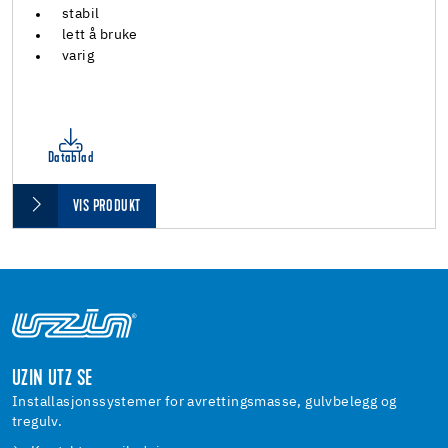
stabil
lett å bruke
varig
Datablad
VIS PRODUKT
UZIN UTZ SE
Installasjonssystemer for avrettingsmasse, gulvbelegg og
tregulv.