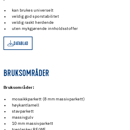
kan brukes universelt
veldig god sporstabilitet
veldig raskt herdende
uten mykgjørende innholdsstoffer
DATABLAD
AD
BRUKSOMRÅDER
Bruksområder:
mosaikkparkett (8 mm massivparkett)
høykantlamell
stavparkett
massivgulv
10 mm massivparkett
treplanker RE/WE