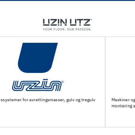
Maskiner og spesialverktøy for forberedelse av underlag og
montering av gulvbelegg