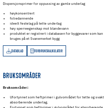
Dispersjonsprimer for oppussing av gamle underlag
høykonsentrert
foliedannende
ideelt festelag på tette underlag
høy sperreegenskap mot blandevann
produktet er registrert i databasen for byggevarer som kan
bruges på et Svanemerket bygg
DATABLAD
FORBRUKSKALKULATOR
AD
RBRUKSKALKULATOR
BRUKSOMRÅDER
Bruksområder:
Ufortynnet som heftprimer i gulvområdet for tette og svakt
absorberende underlag.
Fortynnet som heftprimer i gulvområdet for absorberende