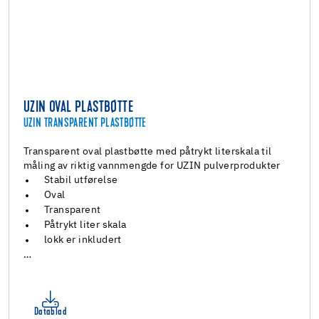
UZIN OVAL PLASTBØTTE
UZIN TRANSPARENT PLASTBØTTE
Transparent oval plastbøtte med påtrykt literskala til
måling av riktig vannmengde for UZIN pulverprodukter
Stabil utførelse
Oval
Transparent
Påtrykt liter skala
lokk er inkludert
…
Datablad