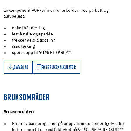
Enkomponent PUR-primer for arbeider med parkett og
gulvbelegg
enkel håndtering
lett å rulle og sparkle
trekker veldig godt inn
rask tørking
sperre opp til 98 % RF (KRL)**
DATABLAD
FORBRUKSKALKULATOR
AD
RBRUKSKALKULATOR
BRUKSOMRÅDER
Bruksområder:
Primer / barriereprimer på uoppvarmede sementgulv eller
betong opp til en restfuktighet på 92 % - 95 % RF (KRL)**