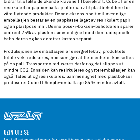
bidrar til å takle de økende kravene til bærekraft. Cube IT er en
resirkulerbar pappemballasjealternativ til plastbeholdere for
våre flytende produkter. Denne eksepsjonelt miljøvennlige
emballasjen består av en pappkasse laget av resirkulert papir
og en plastpose inni. Denne pose-i-boksen-beholderen sparer
omtrent 75% av plasten sammenlignet med den tradisjonelle
beholderen og kan deretter kastes separat.
Produksjonen av emballasjen er energieffektiv, produktets
totale vekt reduseres, noe som gjør at flere enheter kan settes
på en pall. Transporten reduseres derfor og det slippes ut
mindre CO2. Innsiden kan resirkuleres og ytteremballasjen kan
også flates ut og resirkuleres. Sammenlignet med plastbokser
produserer Cube It Simple-emballasje 85 % mindre avfall.
UZIN UTZ SE